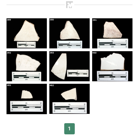
Como Utilizar
Introducción a la Identificación Cerámica
Lista Tipológica
Navegar y Buscar
Glosario
1
Sobre la Colección