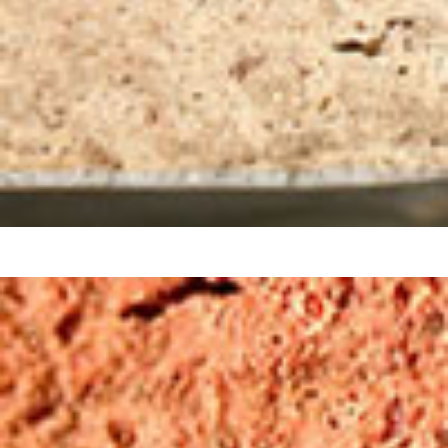
Acabado de la Superficie/Vidriado
Técnica decorativa
Color del Fondo / Color de Diseño
Motivo Decorativo
Motivo del Borde
Forma del Recipiente
Sobre la Colección
Bibliografía