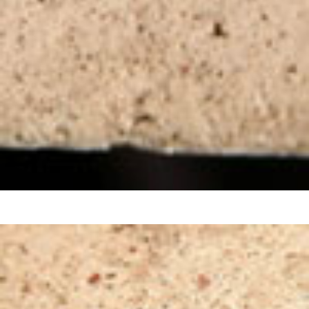
Como Utilizar
Introducción a la Identificación Cerámica
Lista Tipológica
Navegar y Buscar
Glosario
Tipo de Pasta
Color de Pasta