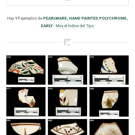
Hay
17
ejemplos de
PEARLWARE, HAND PAINTED POLYCHROME,
EARLY
-
Mira el Índice del Tipo
Como Utilizar
Introducción a la Identificación Cerámica
Lista Tipológica
Navegar y Buscar