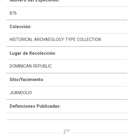
Número del Espécimen:
876
Colección:
HISTORICAL ARCHAEOLOGY TYPE COLLECTION
Como Utilizar
Lugar de Recolección:
Introducción a la Identificación Cerámica
DOMINICAN REPUBLIC
Lista Tipológica
Sitio/Yacimiento:
Navegar y Buscar
JUANDOLIO
Glosario
Definiciones Publicadas:
Sobre la Colección
Bibliografía