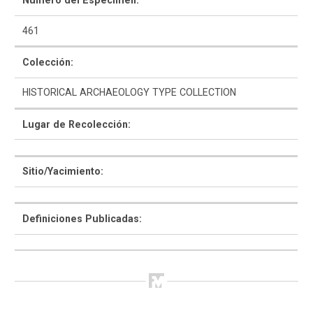
Número del Espécimen:
461
Colección:
HISTORICAL ARCHAEOLOGY TYPE COLLECTION
Como Utilizar
Lugar de Recolección:
Introducción a la Identificación Cerámica
Lista Tipológica
Sitio/Yacimiento:
Navegar y Buscar
Definiciones Publicadas:
Glosario
Sobre la Colección
Bibliografía