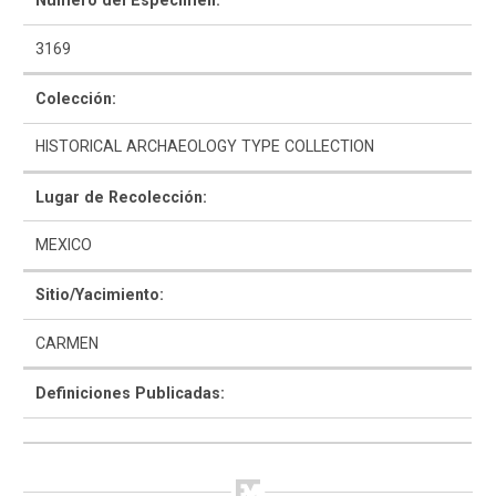
Número del Espécimen:
3169
Colección:
HISTORICAL ARCHAEOLOGY TYPE COLLECTION
Como Utilizar
Lugar de Recolección:
Introducción a la Identificación Cerámica
MEXICO
Lista Tipológica
Sitio/Yacimiento:
Navegar y Buscar
CARMEN
Glosario
Definiciones Publicadas:
Sobre la Colección
Bibliografía