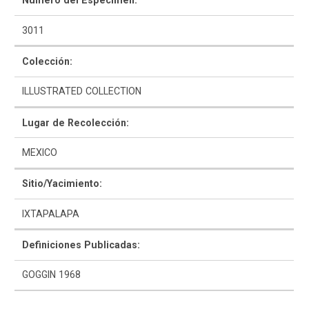
Número del Espécimen:
3011
Colección:
ILLUSTRATED COLLECTION
Como Utilizar
Lugar de Recolección:
Introducción a la Identificación Cerámica
MEXICO
Lista Tipológica
Sitio/Yacimiento:
Navegar y Buscar
IXTAPALAPA
Glosario
Definiciones Publicadas:
Sobre la Colección
GOGGIN 1968
Bibliografía