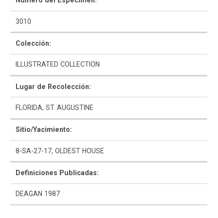
Número del Espécimen:
3010
Colección:
ILLUSTRATED COLLECTION
Como Utilizar
Lugar de Recolección:
Introducción a la Identificación Cerámica
FLORIDA, ST. AUGUSTINE
Lista Tipológica
Sitio/Yacimiento:
Navegar y Buscar
8-SA-27-17, OLDEST HOUSE
Glosario
Definiciones Publicadas:
Sobre la Colección
DEAGAN 1987
Bibliografía