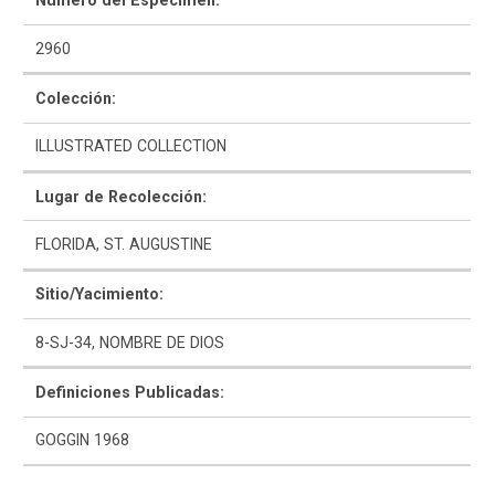
Número del Espécimen:
2960
Colección:
ILLUSTRATED COLLECTION
Como Utilizar
Lugar de Recolección:
Introducción a la Identificación Cerámica
FLORIDA, ST. AUGUSTINE
Lista Tipológica
Sitio/Yacimiento:
Navegar y Buscar
8-SJ-34, NOMBRE DE DIOS
Glosario
Definiciones Publicadas:
Sobre la Colección
GOGGIN 1968
Bibliografía