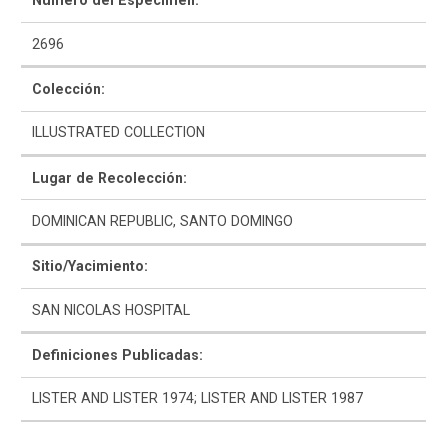
Número del Espécimen:
2696
Colección:
ILLUSTRATED COLLECTION
Como Utilizar
Lugar de Recolección:
Introducción a la Identificación Cerámica
DOMINICAN REPUBLIC, SANTO DOMINGO
Lista Tipológica
Sitio/Yacimiento:
Navegar y Buscar
SAN NICOLAS HOSPITAL
Glosario
Definiciones Publicadas:
Sobre la Colección
LISTER AND LISTER 1974; LISTER AND LISTER 1987
Bibliografía