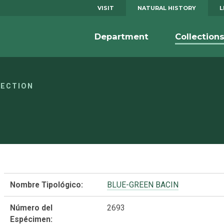
VISIT
NATURAL HISTORY
L
Department
Collection
LECTION
Nombre Tipológico:
BLUE-GREEN BACIN
Número del
2693
Espécimen: