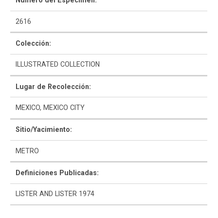
Número del Espécimen:
2616
Colección:
ILLUSTRATED COLLECTION
Como Utilizar
Lugar de Recolección:
Introducción a la Identificación Cerámica
MEXICO, MEXICO CITY
Lista Tipológica
Sitio/Yacimiento:
Navegar y Buscar
METRO
Glosario
Definiciones Publicadas:
Sobre la Colección
LISTER AND LISTER 1974
Bibliografía