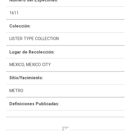
Número del Espécimen:
1611
Colección:
LISTER TYPE COLLECTION
Como Utilizar
Lugar de Recolección:
Introducción a la Identificación Cerámica
MEXICO, MEXICO CITY
Lista Tipológica
Sitio/Yacimiento:
Navegar y Buscar
METRO
Glosario
Definiciones Publicadas:
Sobre la Colección
Bibliografía