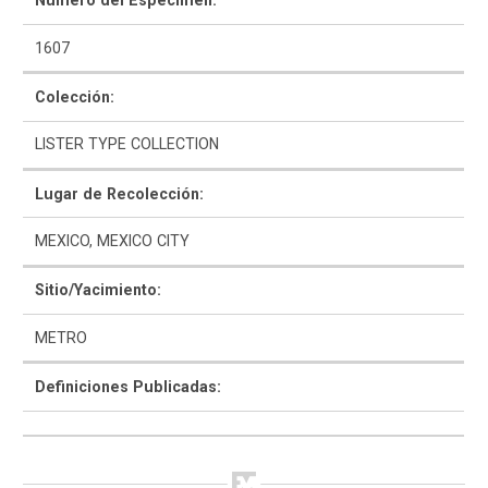
Número del Espécimen:
1607
Colección:
LISTER TYPE COLLECTION
Como Utilizar
Lugar de Recolección:
Introducción a la Identificación Cerámica
MEXICO, MEXICO CITY
Lista Tipológica
Sitio/Yacimiento:
Navegar y Buscar
METRO
Glosario
Definiciones Publicadas:
Sobre la Colección
Bibliografía