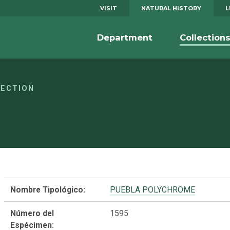
VISIT
NATURAL HISTORY
L
Department
Collection
LECTION
Nombre Tipológico:
PUEBLA POLYCHROME
Número del
1595
Espécimen: