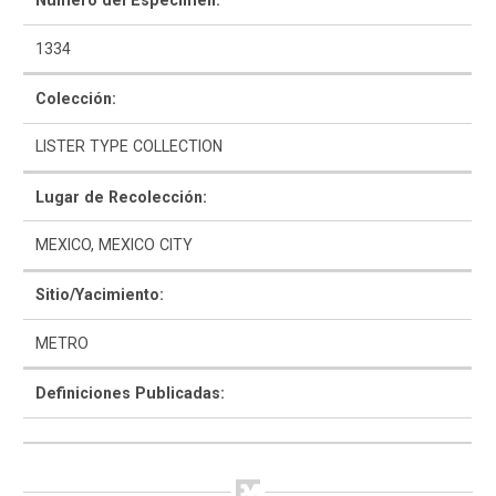
Número del Espécimen:
1334
Colección:
LISTER TYPE COLLECTION
Como Utilizar
Lugar de Recolección:
Introducción a la Identificación Cerámica
MEXICO, MEXICO CITY
Lista Tipológica
Sitio/Yacimiento:
Navegar y Buscar
METRO
Glosario
Definiciones Publicadas:
Sobre la Colección
Bibliografía