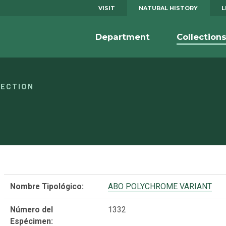
VISIT
NATURAL HISTORY
L
Department
Collection
LECTION
Nombre Tipológico:
ABO POLYCHROME VARIANT
Número del
1332
Espécimen: