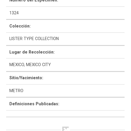
Número del Espécimen:
1324
Colección:
LISTER TYPE COLLECTION
Como Utilizar
Lugar de Recolección:
Introducción a la Identificación Cerámica
MEXICO, MEXICO CITY
Lista Tipológica
Sitio/Yacimiento:
Navegar y Buscar
METRO
Glosario
Definiciones Publicadas:
Sobre la Colección
Bibliografía