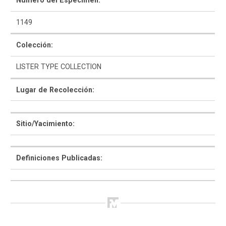
Número del Espécimen:
1149
Colección:
LISTER TYPE COLLECTION
Como Utilizar
Lugar de Recolección:
Introducción a la Identificación Cerámica
Lista Tipológica
Sitio/Yacimiento:
Navegar y Buscar
Definiciones Publicadas:
Glosario
Sobre la Colección
Bibliografía