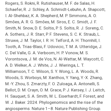
Rogers, S. Rokni, R. Rutishauser, M. F. de Salas, H.
Schaefer, R. J. Schley, A. Schmidt-Lebuhn, A. Shapcott,
I. Al-Shehbaz, K. A. Shepherd, M. P. Simmons, A. O.
Simões, A. R. G. Simões, M. Siros, E. C. Smidt, J. F.
Smith, N. Snow, D. E. Soltis, P. S. Soltis, R. J. Soreng, C.
A. Sothers, J. R. Starr, P. F. Stevens, S. C. K. Straub, L.
Struwe, J. M. Taylor, I. R. H. Telford, A. H. Thornhill, I.
Tooth, A. Trias-Blasi, F. Udovicic, T. M. A. Utteridge, J.
C. Del Valle, G. A. Verboom, H. P. Vonow, M. S.
Vorontsova, J. M. de Vos, N. Al-Wattar, M. Waycott, C.
A. D. Welker, A. J. White, J. J. Wieringa, L. T.
Williamson, T. C. Wilson, S. Y. Wong, L. A. Woods, R.
Woods, S. Worboys, M. Xanthos, Y. Yang, Y.-X. Zhang,
M.-Y. Zhou, S. Zmarzty, F. O. Zuloaga, A. Antonelli, S.
Bellot, D. M. Crayn, O. M. Grace, P. J. Kersey, I. J. Leitch,
H. Sauquet, S. A. Smith, W. L. Eiserhardt, F. Forest, and
W. J. Baker. 2024. Phylogenomics and the rise of the
angiosperms. Nature 1–8. Nature Publishing Group.