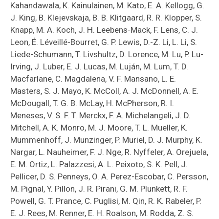
Kahandawala, K. Kainulainen, M. Kato, E. A. Kellogg, G.
J. King, B. Klejevskaja, B. B. Klitgaard, R. R. Klopper, S.
Knapp, M. A. Koch, J. H. Leebens-Mack, F. Lens, C. J.
Leon, É. Léveillé-Bourret, G. P. Lewis, D.-Z. Li, L. Li, S.
Liede-Schumann, T. Livshultz, D. Lorence, M. Lu, P. Lu-
Irving, J. Luber, E. J. Lucas, M. Luján, M. Lum, T. D.
Macfarlane, C. Magdalena, V. F. Mansano, L. E.
Masters, S. J. Mayo, K. McColl, A. J. McDonnell, A. E.
McDougall, T. G. B. McLay, H. McPherson, R. I.
Meneses, V. S. F. T. Merckx, F. A. Michelangeli, J. D.
Mitchell, A. K. Monro, M. J. Moore, T. L. Mueller, K.
Mummenhoff, J. Munzinger, P. Muriel, D. J. Murphy, K.
Nargar, L. Nauheimer, F. J. Nge, R. Nyffeler, A. Orejuela,
E. M. Ortiz, L. Palazzesi, A. L. Peixoto, S. K. Pell, J.
Pellicer, D. S. Penneys, O. A. Perez-Escobar, C. Persson,
M. Pignal, Y. Pillon, J. R. Pirani, G. M. Plunkett, R. F.
Powell, G. T. Prance, C. Puglisi, M. Qin, R. K. Rabeler, P.
E. J. Rees, M. Renner, E. H. Roalson, M. Rodda, Z. S.