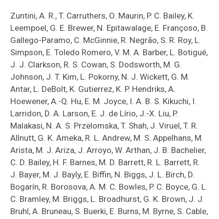
Zuntini, A. R., T. Carruthers, O. Maurin, P. C. Bailey, K.
Leempoel, G. E. Brewer, N. Epitawalage, E. Françoso, B.
Gallego-Paramo, C. McGinnie, R. Negrão, S. R. Roy, L.
Simpson, E. Toledo Romero, V. M. A. Barber, L. Botigué,
J. J. Clarkson, R. S. Cowan, S. Dodsworth, M. G.
Johnson, J. T. Kim, L. Pokorny, N. J. Wickett, G. M.
Antar, L. DeBolt, K. Gutierrez, K. P. Hendriks, A.
Hoewener, A.-Q. Hu, E. M. Joyce, I. A. B. S. Kikuchi, I.
Larridon, D. A. Larson, E. J. de Lírio, J.-X. Liu, P.
Malakasi, N. A. S. Przelomska, T. Shah, J. Viruel, T. R.
Allnutt, G. K. Ameka, R. L. Andrew, M. S. Appelhans, M.
Arista, M. J. Ariza, J. Arroyo, W. Arthan, J. B. Bachelier,
C. D. Bailey, H. F. Barnes, M. D. Barrett, R. L. Barrett, R.
J. Bayer, M. J. Bayly, E. Biffin, N. Biggs, J. L. Birch, D.
Bogarín, R. Borosova, A. M. C. Bowles, P. C. Boyce, G. L.
C. Bramley, M. Briggs, L. Broadhurst, G. K. Brown, J. J.
Bruhl, A. Bruneau, S. Buerki, E. Burns, M. Byrne, S. Cable,