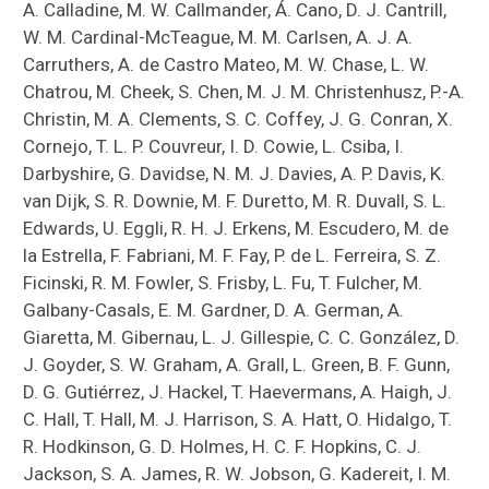
A. Calladine, M. W. Callmander, Á. Cano, D. J. Cantrill,
W. M. Cardinal-McTeague, M. M. Carlsen, A. J. A.
Carruthers, A. de Castro Mateo, M. W. Chase, L. W.
Chatrou, M. Cheek, S. Chen, M. J. M. Christenhusz, P.-A.
Christin, M. A. Clements, S. C. Coffey, J. G. Conran, X.
Cornejo, T. L. P. Couvreur, I. D. Cowie, L. Csiba, I.
Darbyshire, G. Davidse, N. M. J. Davies, A. P. Davis, K.
van Dijk, S. R. Downie, M. F. Duretto, M. R. Duvall, S. L.
Edwards, U. Eggli, R. H. J. Erkens, M. Escudero, M. de
la Estrella, F. Fabriani, M. F. Fay, P. de L. Ferreira, S. Z.
Ficinski, R. M. Fowler, S. Frisby, L. Fu, T. Fulcher, M.
Galbany-Casals, E. M. Gardner, D. A. German, A.
Giaretta, M. Gibernau, L. J. Gillespie, C. C. González, D.
J. Goyder, S. W. Graham, A. Grall, L. Green, B. F. Gunn,
D. G. Gutiérrez, J. Hackel, T. Haevermans, A. Haigh, J.
C. Hall, T. Hall, M. J. Harrison, S. A. Hatt, O. Hidalgo, T.
R. Hodkinson, G. D. Holmes, H. C. F. Hopkins, C. J.
Jackson, S. A. James, R. W. Jobson, G. Kadereit, I. M.